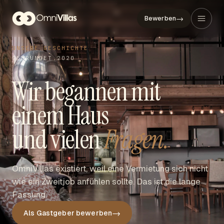
→
Bewerben
UNSERE GESCHICHTE
GEGRÜNDET 2020
Wir begannen mit
einem Haus
und vielen
Fragen.
OmniVillas existiert, weil eine Vermietung sich nicht
wie ein Zweitjob anfühlen sollte. Das ist die lange
Fassung.
→
Als Gastgeber bewerben