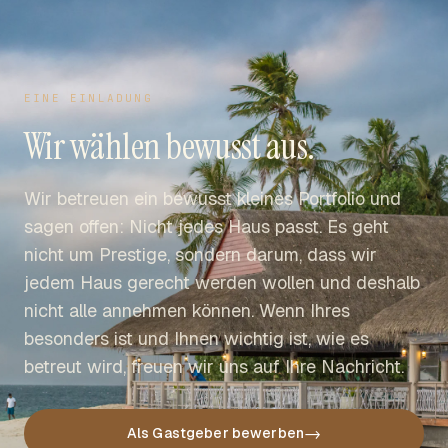
EINE EINLADUNG
Wir wählen bewusst aus.
Wir betreuen ein bewusst kleines Portfolio und
sagen offen: Nicht jedes Haus passt. Es geht
nicht um Prestige, sondern darum, dass wir
jedem Haus gerecht werden wollen und deshalb
nicht alle annehmen können. Wenn Ihres
besonders ist und Ihnen wichtig ist, wie es
betreut wird, freuen wir uns auf Ihre Nachricht.
→
Als Gastgeber bewerben