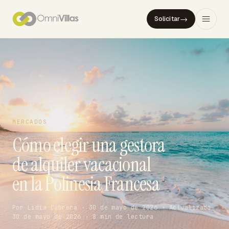
→
Solicitar
MERCADOS
Cómo elegir una gestora
de alquiler vacacional
en la Polinesia Francesa
Por Lidia Cabrera · 30 de mayo de 2026 · Actualizado
30 de mayo de 2026 · 8 min de lectura