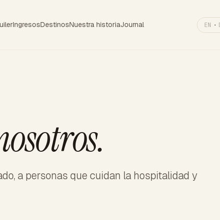
uiler
Ingresos
Destinos
Nuestra historia
Journal
EN
·
nosotros.
o, a personas que cuidan la hospitalidad y