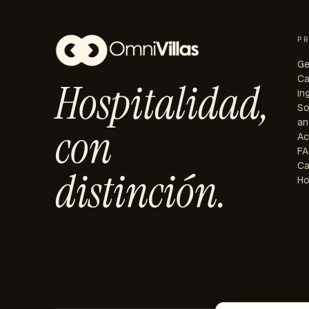
P
Ge
Ca
Hospitalidad,
in
So
an
con
Ac
FA
Ca
distinción.
Ho