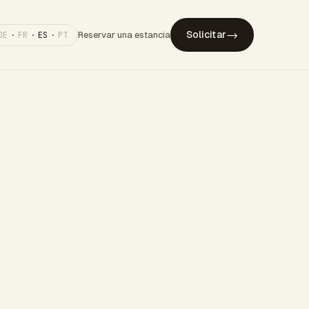
→
Solicitar
Reservar una estancia
DE
·
FR
·
ES
·
PT