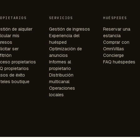
ROPIETARIOS
SERVICIOS
HUÉSPEDES
stión de alquiler
Gestión de ingresos
Reservar una
lcular mis
Experiencia del
estancia
gresos
huésped
Comprar con
licitar ser
Optimización de
OmniVillas
fitrión
anuncios
Concierge
ceso propietarios
Informes al
FAQ huéspedes
Q propietarios
propietario
sos de éxito
Distribución
teles boutique
multicanal
Operaciones
locales