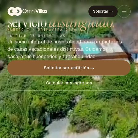
Casas de alta gama,
→
Solicitar
servicio
distinguido.
NÚMERO I · PRIMAVERA 2026
UN FILM DE OMNIVILLAS
Un socio integral de hospitalidad para propietarios
de casas vacacionales distintivas. Cuidamos tu
casa, a tus huéspedes y tu tranquilidad.
→
Solicitar ser anfitrión
Calcular mis ingresos