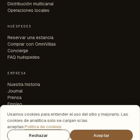
Distribución multicanal
Operaciones locales
HUÉSPEDES
Reservar una estancia
Comprar con OmniVillas
Concierge
FAQ huéspedes
EMPRESA
Nuestra historia
Journal
Prensa
Empleo
Agencias de viajes
Usamos cookies para entender el uso del sitio y mejorarlo. Las
Agentes inmobiliarios
cookies de analítica solo se cargan si las
Contacto
aceptas.
Política de cookies
Rechazar
Aceptar
CONTACTO