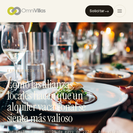
→
Solicitar
EXPERIENCIA DEL HUÉSPED
Cómo las alianzas
locales hacen que un
alquiler vacacional se
sienta más valioso
Por Emilyn Paruli · 19 de mayo de 2026 · Actualizado