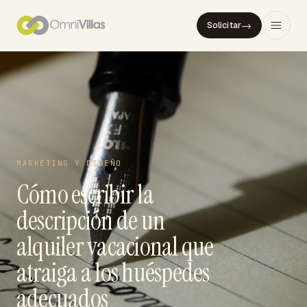
→
Solicitar
MARKETING Y DISEÑO
Cómo escribir la
descripción de un
alquiler vacacional que
atraiga a los huéspedes
adecuados