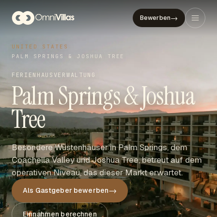
→
Bewerben
UNITED STATES
PALM SPRINGS & JOSHUA TREE
FERIENHAUSVERWALTUNG
Palm Springs & Joshua
Tree
Besondere Wüstenhäuser in Palm Springs, dem
Coachella Valley und Joshua Tree, betreut auf dem
operativen Niveau, das dieser Markt erwartet.
→
Als Gastgeber bewerben
Einnahmen berechnen