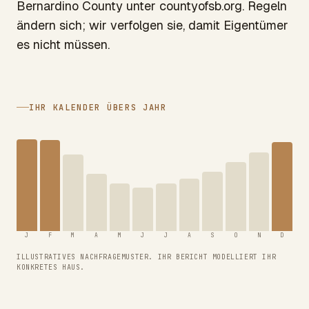
Bernardino County unter countyofsb.org. Regeln
ändern sich; wir verfolgen sie, damit Eigentümer
es nicht müssen.
IHR KALENDER ÜBERS JAHR
J
F
M
A
M
J
J
A
S
O
N
D
ILLUSTRATIVES NACHFRAGEMUSTER. IHR BERICHT MODELLIERT IHR
KONKRETES HAUS.