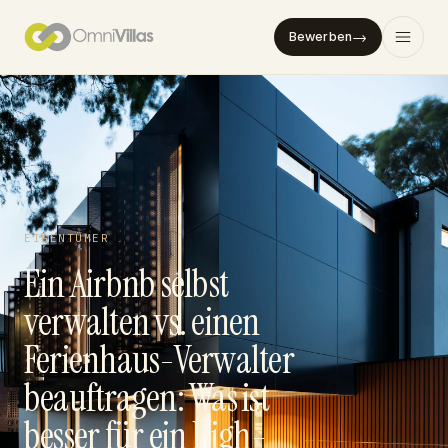
→
Bewerben
EIGENTÜMER
Ein Airbnb selbst
verwalten vs. einen
Ferienhaus-Verwalter
beauftragen: Was ist
besser für ein High-