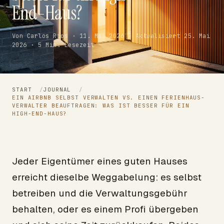
End-Haus?
Von Carlos Rios · 11. Mai 2026 · Aktualisiert 25. Mai
2026 · 5 Min. Lesezeit
START
/
JOURNAL
/
EIN AIRBNB SELBST VERWALTEN VS. EINEN FERIENHAUS-
VERWALTER BEAUFTRAGEN: WAS IST BESSER FÜR EIN
HIGH-END-HAUS?
Jeder Eigentümer eines guten Hauses
erreicht dieselbe Weggabelung: es selbst
betreiben und die Verwaltungsgebühr
behalten, oder es einem Profi übergeben