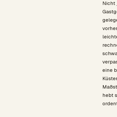
Nicht
Gastg
geleg
vorher
leicht
rechn
schwa
verpa
eine 
Küste
Maßsta
hebt s
ordent