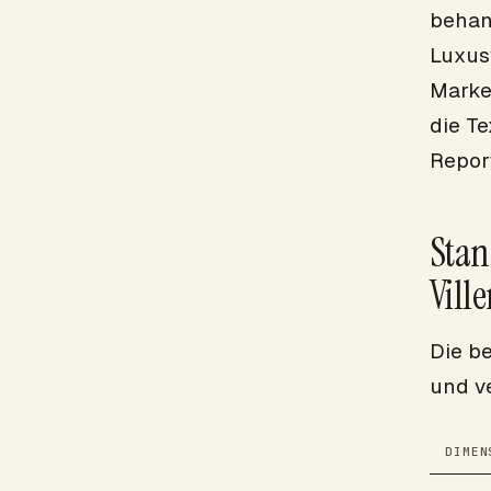
behan
Luxus
Marke.
die Te
Repor
Stan
Vill
Die b
und ve
DIMEN