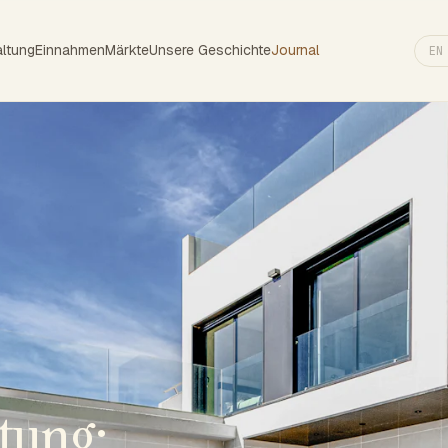
ltung
Einnahmen
Märkte
Unsere Geschichte
Journal
EN
tung: