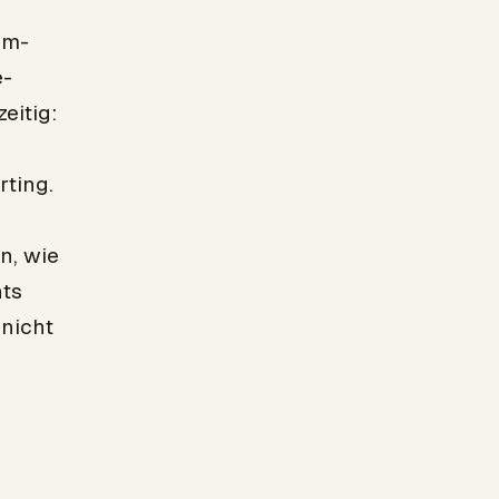
um-
e-
eitig:
ting.
n, wie
hts
 nicht