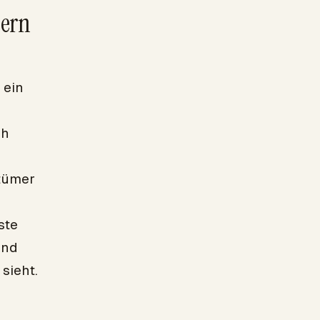
sern
 ein
ch
tümer
ste
und
sieht.