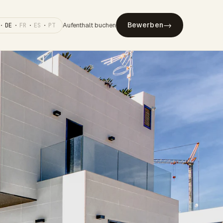
→
Bewerben
Aufenthalt buchen
·
DE
·
FR
·
ES
·
PT