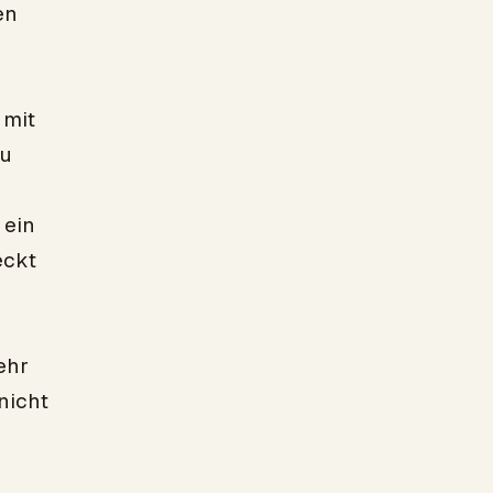
en
 mit
zu
 ein
eckt
ehr
nicht