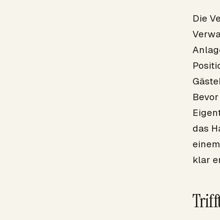
Die V
Verwa
Anlage
Positi
Gäste
Bevor 
Eigen
das H
einem
klar e
Trif