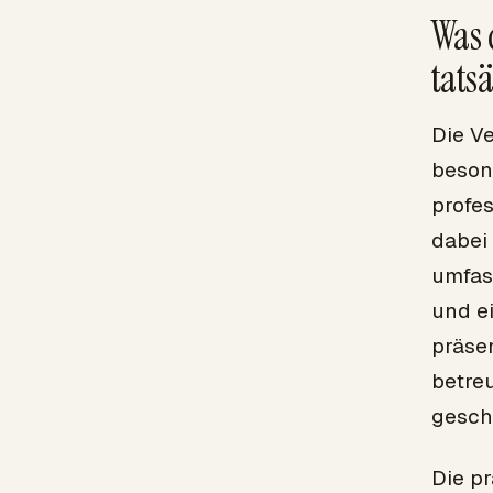
Was 
tats
Die Ve
beson
profe
dabei 
umfas
und e
präsen
betreu
gesch
Die pr