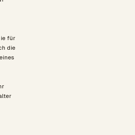
ie für
ch die
eines
hr
lter