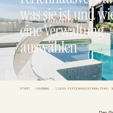
was sie ist und wi
eine Verwaltung
auswählen
Von Lidia Cabrera · 19. Mai 2026 · Aktualisiert 1
START
/
JOURNAL
/
LUXUS-FERIENHAUSVERWALTUNG: 
Der G