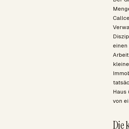
Menge
Callce
Verwa
Diszip
einen 
Arbei
klein
Immobi
tatsäc
Haus 
von e
Die 