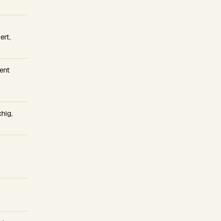
ert,
ent
hig,