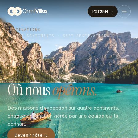
→
Postuler
DESTINATIONS
QUATRE CONTINENTS · SEPT DESTINATIONS
Où nous
opérons.
Des maisons d’exception sur quatre continents,
chaque destination gérée par une équipe qui la
connaît.
→
Devenir hôte