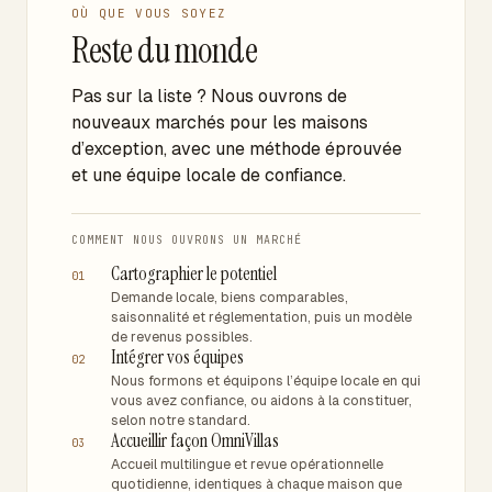
et en anglais, et de vraies recommandations locales
protégeons les dates de pointe par une tarification
OÙ QUE VOUS SOYEZ
pour les restaurants, les bateaux et le personnel. Pour
précoce et des durées minimales, tout en gardant la
Reste du monde
les dates de pointe en particulier, la fiabilité et une
basse saison rentable toute l’année.
communication claire transforment une belle demande
en réservation confirmée et à forte valeur.
Pas sur la liste ? Nous ouvrons de
nouveaux marchés pour les maisons
d’exception, avec une méthode éprouvée
et une équipe locale de confiance.
COMMENT NOUS OUVRONS UN MARCHÉ
Cartographier le potentiel
01
Demande locale, biens comparables,
saisonnalité et réglementation, puis un modèle
de revenus possibles.
Intégrer vos équipes
02
Nous formons et équipons l’équipe locale en qui
vous avez confiance, ou aidons à la constituer,
selon notre standard.
Accueillir façon OmniVillas
03
Accueil multilingue et revue opérationnelle
quotidienne, identiques à chaque maison que