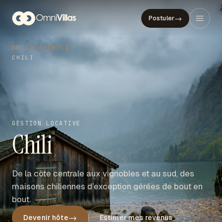
→
Postuler
SOUTH AMERICA
CHILI
GESTION LOCATIVE
Chili
De la côte centrale aux vignobles et au sud, des
maisons chiliennes d’exception gérées de bout en
bout.
→
Devenir hôte
Estimer mes revenus