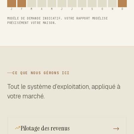
J
F
M
A
M
J
J
A
S
O
N
D
MODÈLE DE DEMANDE INDICATIF. VOTRE RAPPORT MODÉLISE
PRÉCISÉMENT VOTRE MAISON.
CE QUE NOUS GÉRONS ICI
Tout le système d’exploitation, appliqué à
votre marché.
Pilotage des revenus
→