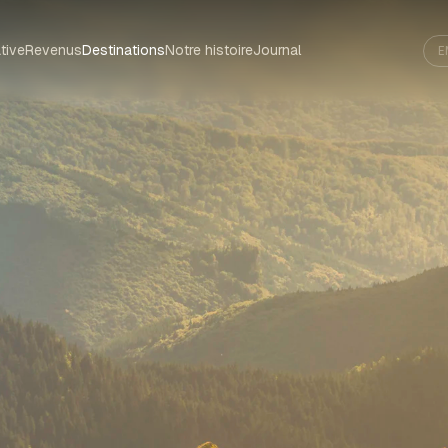
tive
Revenus
Destinations
Notre histoire
Journal
E