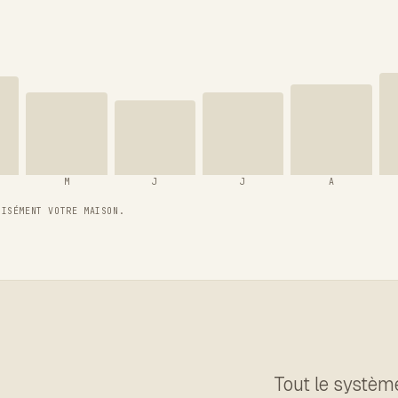
M
J
J
A
CISÉMENT VOTRE MAISON.
Tout le système