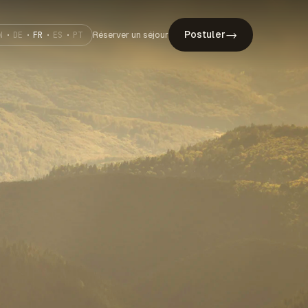
→
Postuler
Réserver un séjour
N
·
DE
·
FR
·
ES
·
PT