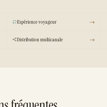
→
Expérience voyageur
→
→
Distribution multicanale
→
ns fréquentes