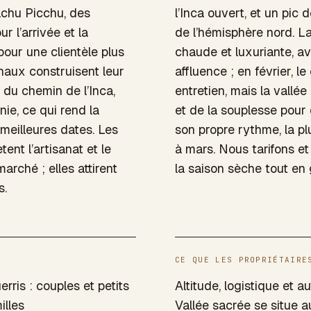
achu Picchu, des
l’Inca ouvert, et un pic d
r l’arrivée et la
de l’hémisphère nord. La 
pour une clientèle plus
chaude et luxuriante, a
naux construisent leur
affluence ; en février, 
se du chemin de l’Inca,
entretien, mais la vallé
ie, ce qui rend la
et de la souplesse pour 
meilleures dates. Les
son propre rythme, la p
ent l’artisanat et le
à mars. Nous tarifons et
arché ; elles attirent
la saison sèche tout en 
s.
CE QUE LES PROPRIÉTAIRE
rris : couples et petits
Altitude, logistique et a
illes
Vallée sacrée se situe 