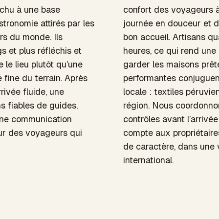
cchu à une base
confort des voyageurs à 
stronomie attirés par les
journée en douceur et d
rs du monde. Ils
bon accueil. Artisans qua
 et plus réfléchis et
heures, ce qui rend une 
e le lieu plutôt qu’une
garder les maisons prête
 fine du terrain. Après
performantes conjuguent
rivée fluide, une
locale : textiles péruvie
s fiables de guides,
région. Nous coordonnon
 Une communication
contrôles avant l’arriv
pour des voyageurs qui
compte aux propriétaire
de caractère, dans une v
international.