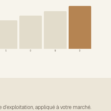
S
O
N
D
 d’exploitation, appliqué à votre marché.