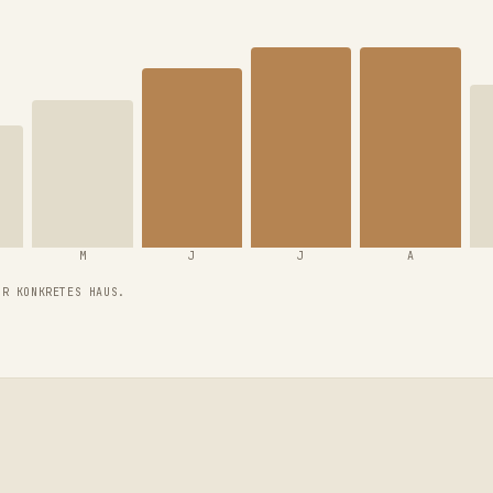
M
J
J
A
HR KONKRETES HAUS.