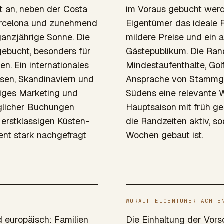
 an, neben der Costa
im Voraus gebucht werde
Barcelona und zunehmend
Eigentümer das ideale F
ganzjährige Sonne. Die
mildere Preise und ein 
gebucht, besonders für
Gästepublikum. Die Ran
en. Ein internationales
Mindestaufenthalte, Gol
sen, Skandinaviern und
Ansprache von Stammgä
iges Marketing und
Südens eine relevante W
glicher Buchungen
Hauptsaison mit früh g
 erstklassigen Küsten-
die Randzeiten aktiv, so
ent stark nachgefragt
Wochen gebaut ist.
WORAUF EIGENTÜMER ACHTE
d europäisch: Familien
Die Einhaltung der Vors