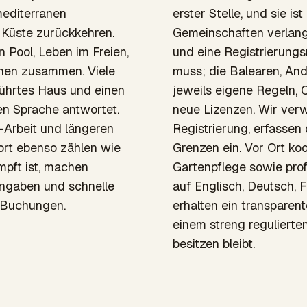
editerranen
erster Stelle, und sie i
e Küste zurückkehren.
Gemeinschaften verlang
 Pool, Leben im Freien,
und eine Registrierungs
onen zusammen. Viele
muss; die Balearen, And
eführtes Haus und einen
jeweils eigene Regeln, 
en Sprache antwortet.
neue Lizenzen. Wir verw
Arbeit und längeren
Registrierung, erfassen 
ort ebenso zählen wie
Grenzen ein. Vor Ort ko
pft ist, machen
Gartenpflege sowie prof
angaben und schnelle
auf Englisch, Deutsch, 
 Buchungen.
erhalten ein transparent
einem streng reguliert
besitzen bleibt.