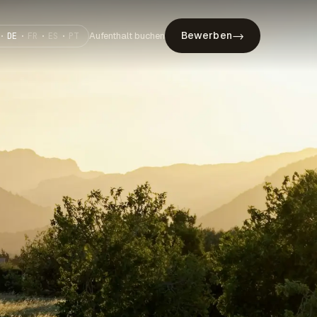
→
Bewerben
Aufenthalt buchen
·
DE
·
FR
·
ES
·
PT