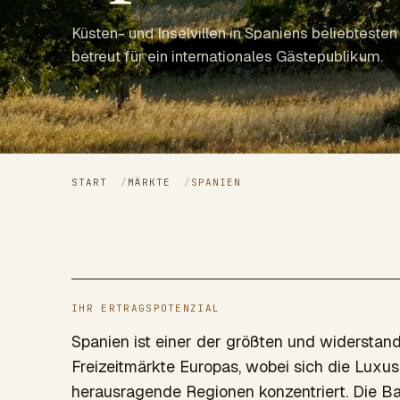
Küsten- und Inselvillen in Spaniens beliebtesten 
betreut für ein internationales Gästepublikum.
START
/
MÄRKTE
/
SPANIEN
IHR ERTRAGSPOTENZIAL
Spanien ist einer der größten und widerstan
Freizeitmärkte Europas, wobei sich die Luxus
herausragende Regionen konzentriert. Die Ba