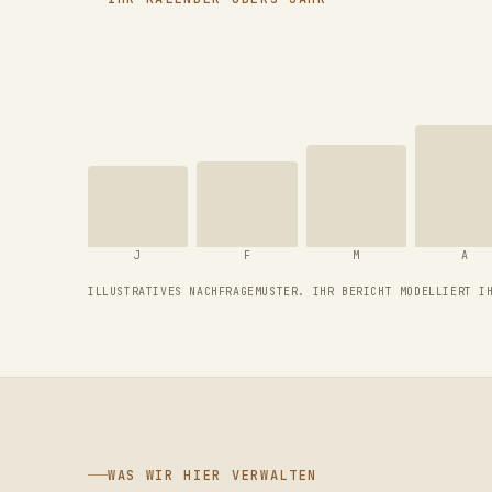
J
F
M
A
ILLUSTRATIVES NACHFRAGEMUSTER. IHR BERICHT MODELLIERT I
WAS WIR HIER VERWALTEN