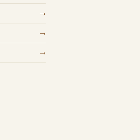
→
→
→