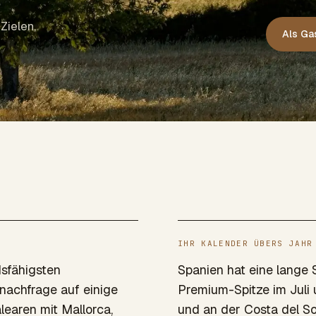
Zielen,
Als G
IHR KALENDER ÜBERS JAHR
dsfähigsten
Spanien hat eine lange S
nachfrage auf einige
Premium-Spitze im Juli 
learen mit Mallorca,
und an der Costa del So