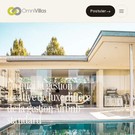
→
Postuler
PROPRIÉTAIRES
En quoi la gestion
locative de luxe diffère
de la gestion Airbnb
standard
Par Lidia Cabrera · 21 avril 2026 · Mis à jour 25 mai