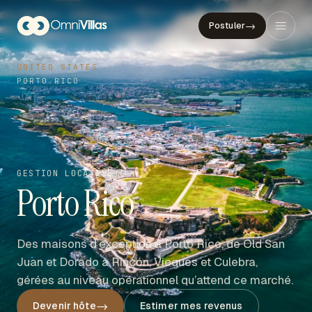
→
Postuler
UNITED STATES
PORTO RICO
GESTION LOCATIVE
Porto Rico
Des maisons d’exception à Porto Rico, de Old San
Juan et Dorado à Rincón, Vieques et Culebra,
gérées au niveau opérationnel qu’attend ce marché.
→
Devenir hôte
Estimer mes revenus